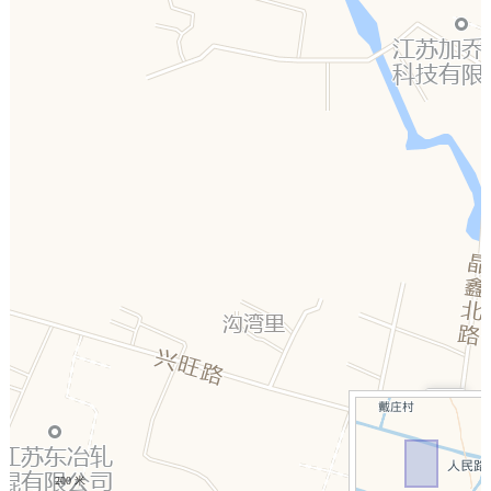
+
−
200 米