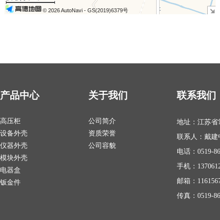
© 2026 AutoNavi
- GS(2019)6379号
产品中心
关于我们
联系我们
高压柜
公司简介
地址：江苏省
设备外壳
资质荣誉
联系人：戴建
仪器外壳
公司容貌
电话：0519-86
模块外壳
手机：1370612
电器盒
邮箱：1161567
钣金件
传真：0519-86